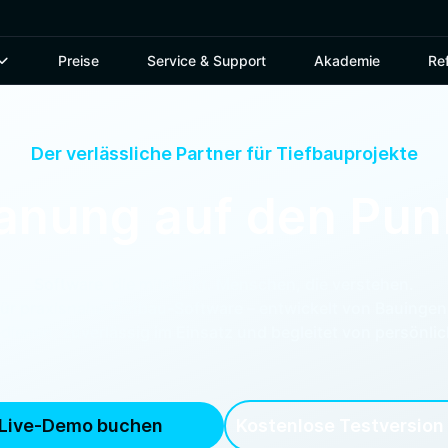
Preise
Service & Support
Akademie
Re
Der verlässliche Partner für
Tiefbauprojekte
anung auf den Pun
Software, die mitdenkt. Menschen, die verstehen.
für praxisnahe Tiefbau-Software – entwickelt von Bauingen
dienen, zuverlässig im Einsatz und begleitet von persönl
Live-Demo buchen
Kostenlose Testversion