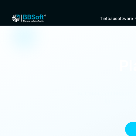
Tiefbausoftware
Pl
Seit 1989 steht BBSoft® 
Einfach zu be