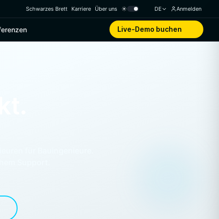
Schwarzes Brett
Karriere
Über uns
DE
Anmelden
Live-Demo buchen
ferenzen
kt.
ieuren für Bauingenieure.
ichem Support.